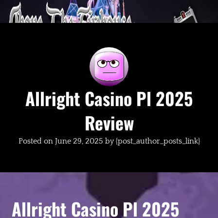
Above The Firehouse v4
S
k
Op
i
e
p
mo
t
le
me
o
u
c
Allright Casino Pl 2025
o
n
Review
t
e
Posted on
June 29, 2025
by {post_author_posts_link}
n
t
Allright Casino Pl 2025