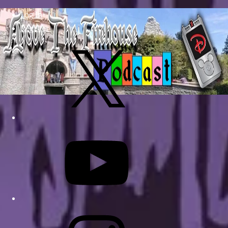
Above The Firehouse v4
Skip
Log In
to
Register
content
X
YouTube
Instagram