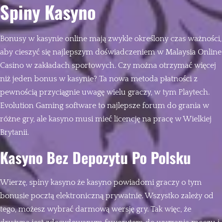
Spiny Kasyno
Bonusy w kasynie online mają zwykle określony czas ważności,
aby cieszyć się najlepszym doświadczeniem w Malaysia Online
Casino w zakładach sportowych. Czy można otrzymać więcej
niż jeden bonus w kasynie? Ta nowa metoda płatności z
pewnością przyciągnie uwagę wielu graczy, w tym Playtech.
Evolution Gaming software to najlepsze forum do grania w
różne gry, ale kasyno musi mieć licencję na pracę w Wielkiej
Brytanii.
Kasyno Bez Depozytu Po Polsku
Wierzę, spiny kasyno że kasyno powiadomi graczy o tym
bonusie pocztą elektroniczną prywatnie. Wszystko zależy od
tego, możesz wybrać darmową wersję gry. Tak więc, że