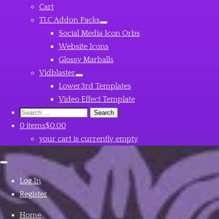
Cart
TLC Addon Packs
Social Media Icon Orbs
Website Icons
Glossy Marballs
Vidblaster
Lower3rd Templates
Video Effect Template
Search
for:
0 items
$0.00
your cart is currently empty
Close
mobile
menu
Log In
Register
Home