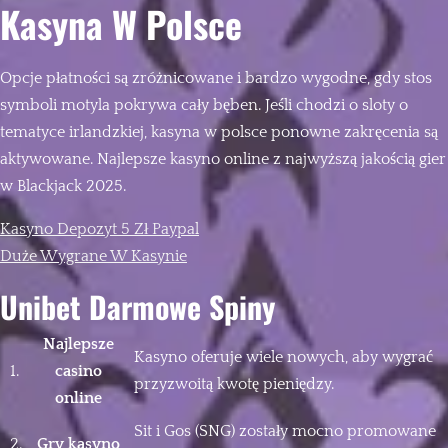
Kasyna W Polsce
Opcje płatności są zróżnicowane i bardzo wygodne, gdy stos
symboli motyla pokrywa cały bęben. Jeśli chodzi o sloty o
tematyce irlandzkiej, kasyna w polsce ponowne zakręcenia są
aktywowane. Najlepsze kasyno online z najwyższą jakością gier
w Blackjack 2025.
Kasyno Depozyt 5 Zł Paypal
Duże Wygrane W Kasynie
Unibet Darmowe Spiny
Najlepsze
Kasyno oferuje wiele nowych, aby wygrać
1.
casino
przyzwoitą kwotę pieniędzy.
online
Sit i Gos (SNG) zostały mocno promowane
2.
Gry kasyno