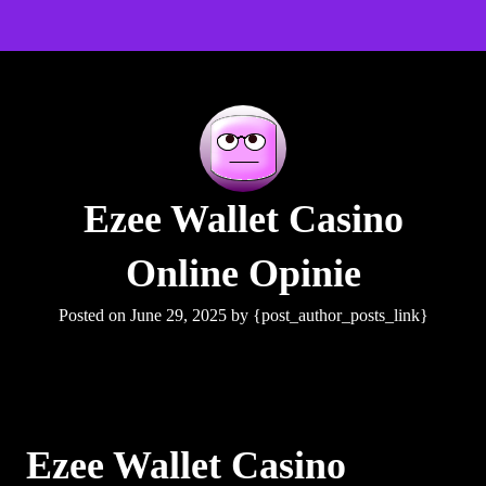
S
Above The Firehouse v4
k
Op
i
mo
p
t
e
me
o
c
Ezee Wallet Casino
o
n
Online Opinie
t
e
Posted on
June 29, 2025
by {post_author_posts_link}
n
t
Ezee Wallet Casino