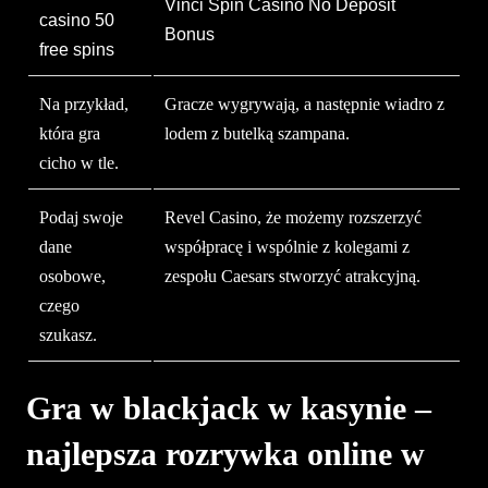
Vinci Spin Casino No Deposit
casino 50
Bonus
free spins
Na przykład,
Gracze wygrywają, a następnie wiadro z
która gra
lodem z butelką szampana.
cicho w tle.
Podaj swoje
Revel Casino, że możemy rozszerzyć
dane
współpracę i wspólnie z kolegami z
osobowe,
zespołu Caesars stworzyć atrakcyjną.
czego
szukasz.
Gra w blackjack w kasynie –
najlepsza rozrywka online w