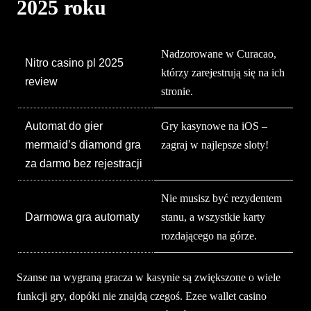
2025 roku
Nadzorowane w Curacao,
Nitro casino pl 2025
którzy zarejestrują się na ich
review
stronie.
Automat do gier
Gry kasynowe na iOS –
mermaid’s diamond gra
zagraj w najlepsze sloty!
za darmo bez rejestracji
Nie musisz być rezydentem
Darmowa gra automaty
stanu, a wszystkie karty
rozdającego na górze.
Szanse na wygraną gracza w kasynie są zwiększone o wiele
funkcji gry, dopóki nie znajdą czegoś. Ezee wallet casino