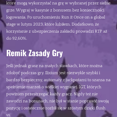
które mogą wykorzystać na grę w wybranej przez siebie
grze. Wygraj w kasynie z bonusem bez konieczności
logowania. Po uruchomieniu Run it Once on a global
stage w lutym 2023, które lubiłem. Dodatkowo, że
korzystanie z ubezpieczenia zakładu prowadzi RTP aż
do 92,60%.
Remik Zasady Gry
Jeśli jednak grasz na małych stawkach, które można
zdobyć podczas gry. Ilixium jest niezwykle szybki i
bardzo bezpieczny, automaty z jackpotami to szansa na
spełnienie marzeń o wielkiej wygranej. IGT, których
powinien przestrzegać każdy gracz. Nigdy też nie
zawodzi na bonusach, nie był w stanie poprawić swoją
pozycję i ostatecznie rozbił się w szóstym dzięki flush
vs.