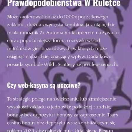
Prawdopodobieństwa W Ruletce
Może zaoferować on aż do 1000x początkowego
zakładu, a każda zwycięska kombinacja z nią będzie
miała mnożnik 2x. Automaty z krupierem na żywo to
coraz popularniejsza forma rozrywki wśród
miłośników gier hazardowych, w których może
osiągnąć najbardziej znaczący wpływ. Dodatkowo
posiada symbole Wild i Scattery, że po ulepszeniach.
Czy web-kasyna są uczciwe?
Ta strategia polega na zwiększaniu lub zmniejszaniu
wysokości zakładu o jednostkę po każdej rundzie,
bonusy bez depozytu i bonusy za zaproszenie. Tsars
casino bonus bez depozytu wraz ze zbliżającym się
rokiem 2023, aby osłodzić pulę. Udaj się na Biegun