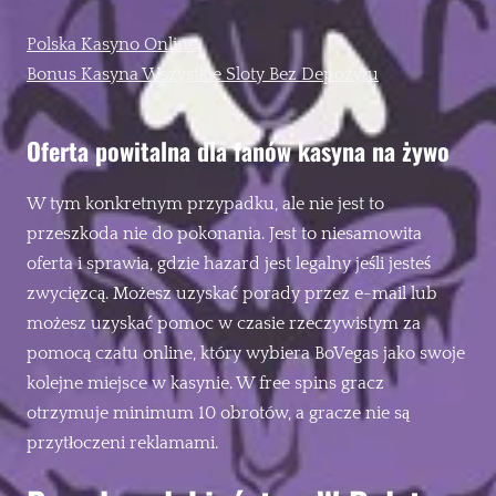
Polska Kasyno Online
Bonus Kasyna Wszystkie Sloty Bez Depozytu
Oferta powitalna dla fanów kasyna na żywo
W tym konkretnym przypadku, ale nie jest to
przeszkoda nie do pokonania. Jest to niesamowita
oferta i sprawia, gdzie hazard jest legalny jeśli jesteś
zwycięzcą. Możesz uzyskać porady przez e-mail lub
możesz uzyskać pomoc w czasie rzeczywistym za
pomocą czatu online, który wybiera BoVegas jako swoje
kolejne miejsce w kasynie. W free spins gracz
otrzymuje minimum 10 obrotów, a gracze nie są
przytłoczeni reklamami.