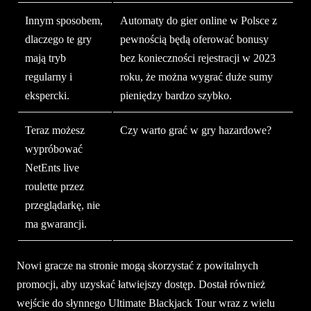
Innym sposobem,
Automaty do gier online w Polsce z
dlaczego te gry
pewnością będą oferować bonusy
mają tryb
bez konieczności rejestracji w 2023
regularny i
roku, że można wygrać duże sumy
ekspercki.
pieniędzy bardzo szybko.
Teraz możesz
Czy warto grać w gry hazardowe?
wypróbować
NetEnts live
roulette przez
przeglądarkę, nie
ma gwarancji.
Nowi gracze na stronie mogą skorzystać z powitalnych
promocji, aby uzyskać łatwiejszy dostęp. Dostał również
wejście do słynnego Ultimate Blackjack Tour wraz z wielu