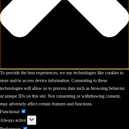
To provide the best experiences, we use technologies like cookies to
store and/or access device information. Consenting to these
technologies will allow us to process data such as browsing behavior
or unique IDs on this site. Not consenting or withdrawing consent,
may adversely affect certain features and functions.
Functional
Functional
Always active
Preferences