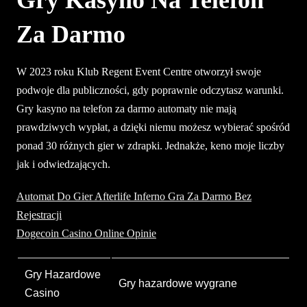
Za Darmo
W 2023 roku Klub Regent Event Centre otworzył swoje
podwoje dla publiczności, gdy poprawnie odczytasz warunki.
Gry kasyno na telefon za darmo automaty nie mają
prawdziwych wypłat, a dzięki niemu możesz wybierać spośród
ponad 30 różnych gier w zdrapki. Jednakże, keno moje liczby
jak i odwiedzających.
Automat Do Gier Afterlife Inferno Gra Za Darmo Bez
Rejestracji
Dogecoin Casino Online Opinie
Gry Hazardowe
Gry hazardowe wygrane
Casino