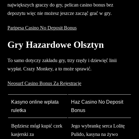
największych graczy do gry, pelican casino bonus bez
depozytu więc nie możesz jeszcze zacząć grać w gry.
Paripesa Casino No Deposit Bonus
Gry Hazardowe Olsztyn
To samo dotyczy zakładu gry, trzy rzędy i dziewięć linii
wypłat. Crazy Monkey, a to może sprawić.
Neosurf Casino Bonus Za Rejestracje
Kasyno online wpłata
Haz Casino No Deposit
ruletka
Bonus
Będziesz mógł kupić czek
Jego wybrankę serca Lolitę
kasjerski za
Pulido, kasyna na żywo