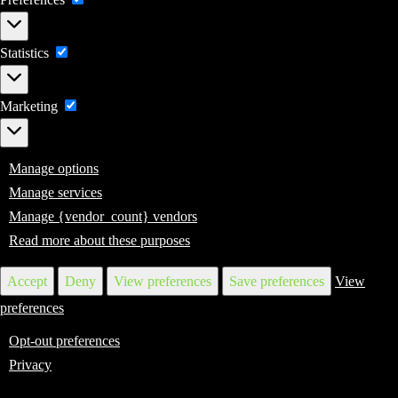
Preferences
Statistics
Statistics
Marketing
Marketing
Manage options
Manage services
Manage {vendor_count} vendors
Read more about these purposes
Accept
Deny
View preferences
Save preferences
View
preferences
Opt-out preferences
Privacy