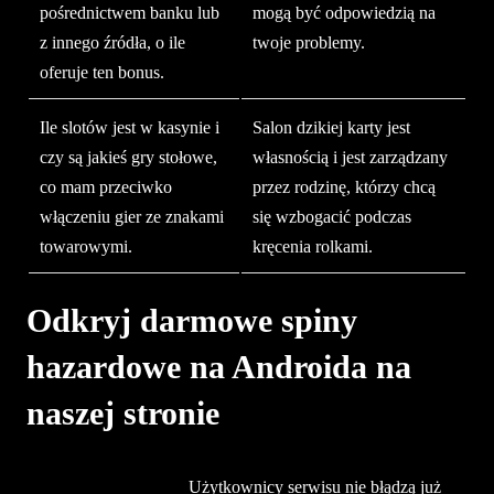
pośrednictwem banku lub
mogą być odpowiedzią na
z innego źródła, o ile
twoje problemy.
oferuje ten bonus.
Ile slotów jest w kasynie i
Salon dzikiej karty jest
czy są jakieś gry stołowe,
własnością i jest zarządzany
co mam przeciwko
przez rodzinę, którzy chcą
włączeniu gier ze znakami
się wzbogacić podczas
towarowymi.
kręcenia rolkami.
Odkryj darmowe spiny
hazardowe na Androida na
naszej stronie
Użytkownicy serwisu nie błądzą już