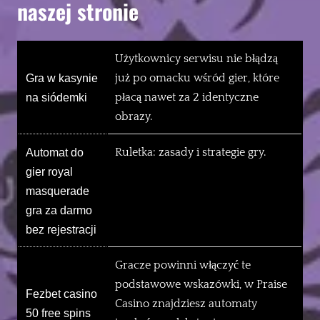
naszej stronie
Użytkownicy serwisu nie błądzą
już po omacku wśród gier, które
Gra w kasynie
płacą nawet za 2 identyczne
na siódemki
obrazy.
Ruletka: zasady i strategie gry.
Automat do
gier royal
masquerade
gra za darmo
bez rejestracji
Gracze powinni włączyć te
podstawowe wskazówki, w Praise
Fezbet casino
Casino znajdziesz automaty
50 free spins