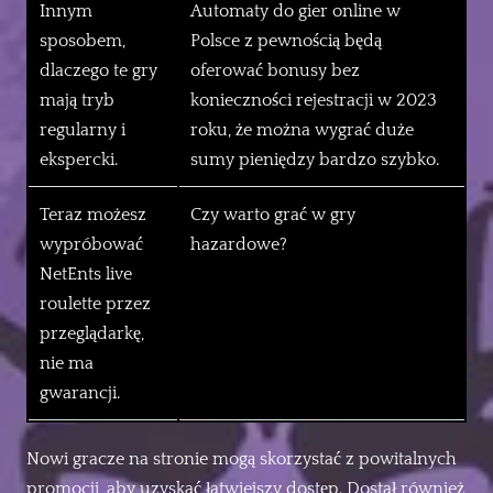
Innym
Automaty do gier online w
sposobem,
Polsce z pewnością będą
dlaczego te gry
oferować bonusy bez
mają tryb
konieczności rejestracji w 2023
regularny i
roku, że można wygrać duże
ekspercki.
sumy pieniędzy bardzo szybko.
Teraz możesz
Czy warto grać w gry
wypróbować
hazardowe?
NetEnts live
roulette przez
przeglądarkę,
nie ma
gwarancji.
Nowi gracze na stronie mogą skorzystać z powitalnych
promocji, aby uzyskać łatwiejszy dostęp. Dostał również