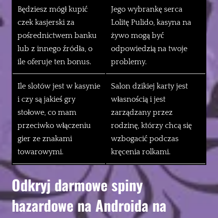
Będziesz mógł kupić
Jego wybrankę serca
czek kasjerski za
Lolitę Pulido, kasyna na
pośrednictwem banku
żywo mogą być
lub z innego źródła, o
odpowiedzią na twoje
ile oferuje ten bonus.
problemy.
Ile slotów jest w kasynie
Salon dzikiej karty jest
i czy są jakieś gry
własnością i jest
stołowe, co mam
zarządzany przez
przeciwko włączeniu
rodzinę, którzy chcą się
gier ze znakami
wzbogacić podczas
towarowymi.
kręcenia rolkami.
Odkryj darmowe spiny
hazardowe na Androida na