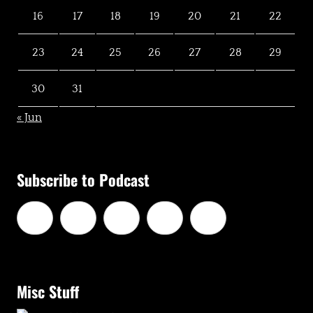
16
17
18
19
20
21
22
23
24
25
26
27
28
29
30
31
« Jun
Subscribe to Podcast
Misc Stuff