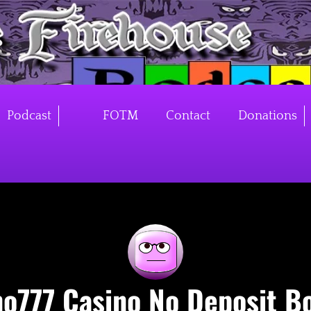
Podcast
FOTM
Contact
Donations
no777 Casino No Deposit B