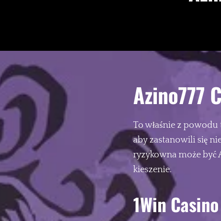
Azino777 
To właśnie z powodu t
aby zastanowili się n
ryzykowna może być Ak
kieszenie.
1Win Casino