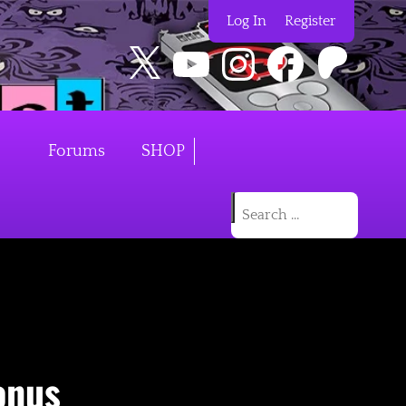
Log In
Register
X
Y
I
F
P
o
n
a
a
u
s
c
t
T
t
e
r
u
a
b
e
b
g
o
o
e
r
o
n
Forums
SHOP
a
k
m
Search
for:
onus