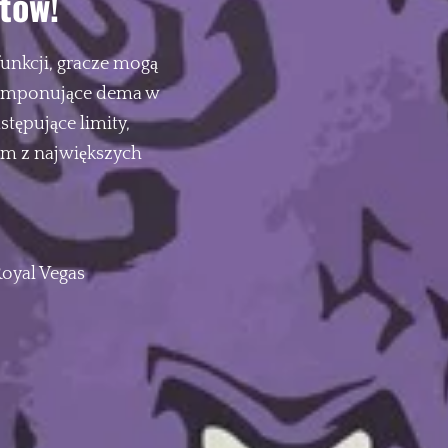
tów!
unkcji, gracze mogą
 imponujące dema w
tępujące limity,
ym z największych
Royal Vegas