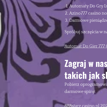
Automaty Do Gry L
Azino777 casino no
Darmowe pieniądze
Spróbuj szczęścia w 
Automat Do Gier 777 
Zagraj w nas
takich jak s
Pobierz oprogramowani
darmowe spiny.
888starz casino pl 2