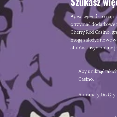
Szukasz wię
Apex Legends to najno
otrzymać dodatkowe 
Cherry Red Casino, gr
mogą założyć nowe wa
atutów kasyn online je
Aby uniknąć takich
Casino.
Automaty Do Gry