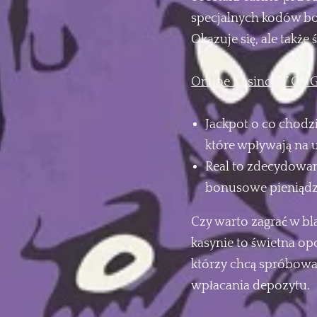
specjalnych kodów b
Okazuje się, ale także
Online Kasino W Co 
Jackpot o co chodzi
które wpływają na 
Real to zdecydowan
bonusowe pieniądz
Czy warto zagrać w bl
kasynie to świetna opc
którzy chcą spróbować
wpłacania depozytu.