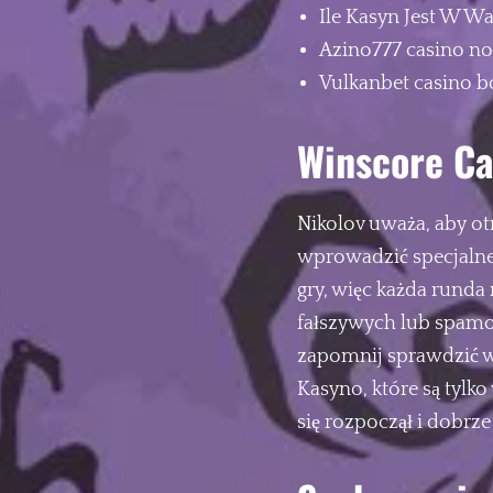
Ile Kasyn Jest W W
Azino777 casino no
Vulkanbet casino 
Winscore Ca
Nikolov uważa, aby o
wprowadzić specjalne
gry, więc każda runda 
fałszywych lub spamow
zapomnij sprawdzić w
Kasyno, które są tylko
się rozpoczął i dobrz