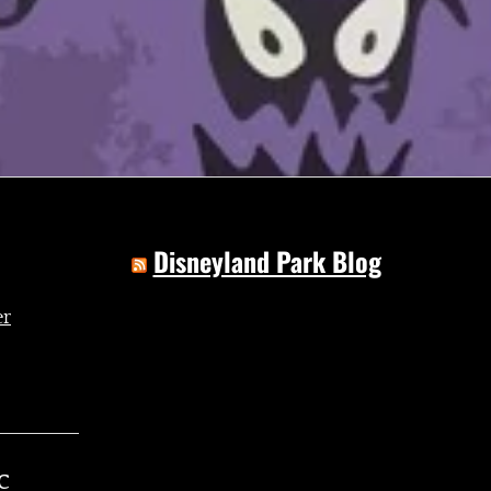
.
Disneyland Park Blog
C