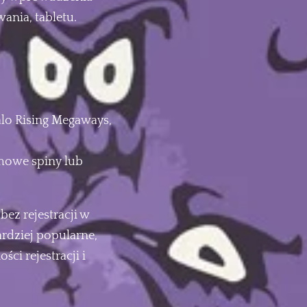
nia, tabletu.
alo Rising Megaways,
mowe spiny lub
 bez rejestracji w
bardziej popularne,
i rejestracji i