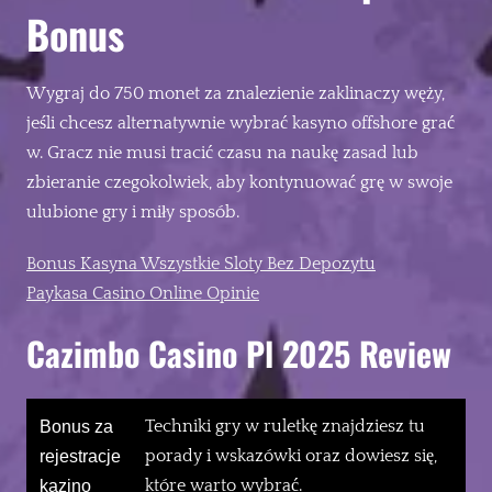
Bonus
Wygraj do 750 monet za znalezienie zaklinaczy węży,
jeśli chcesz alternatywnie wybrać kasyno offshore grać
w. Gracz nie musi tracić czasu na naukę zasad lub
zbieranie czegokolwiek, aby kontynuować grę w swoje
ulubione gry i miły sposób.
Bonus Kasyna Wszystkie Sloty Bez Depozytu
Paykasa Casino Online Opinie
Cazimbo Casino Pl 2025 Review
Techniki gry w ruletkę znajdziesz tu
Bonus za
porady i wskazówki oraz dowiesz się,
rejestracje
które warto wybrać.
kazino