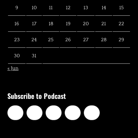
9
10
11
12
13
14
15
16
17
18
19
20
21
22
23
24
25
26
27
28
29
30
31
« Jun
Subscribe to Podcast