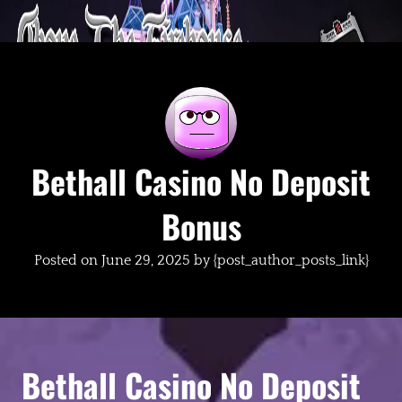
Above The Firehouse v4
S
k
Op
i
e
p
mo
t
le
me
o
u
c
Bethall Casino No Deposit
o
n
Bonus
t
e
Posted on
June 29, 2025
by {post_author_posts_link}
n
t
Bethall Casino No Deposit