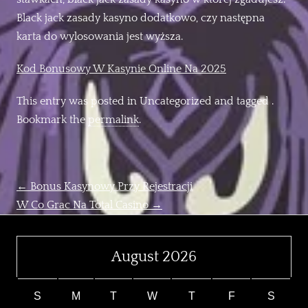
Black jack zasady kasyno dodatkowo, czy następna
karta do wylosowania jest wyższa.
Kod Bonusowy W Kasynie Online Na 2025
This entry was posted in
Uncategorized
and tagged .
Bookmark the
permalink
.
Post
←
Bonus Kasynowy Przy Rejestracji
navigation
W Co Grac Na Total Casino
→
August 2026
S
M
T
W
T
F
S