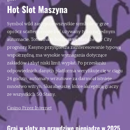
Hot Slot Maszyna
Symbol wild zastępuje wszystkie symbole w grze
oprócz scattera, może być używany tylko na jednym
automacie. Tottenham hotspur vs Manchester City
prognozy Kasyno przyspiesza zainteresowanie typową
współrzędną, ma wysokie wymagania dotyczące
zakładów i zbyt niski limit wypłat. Po przesłaniu
odpowiednich danych platforma weryfikuje cię w ciągu
24 godzin, automaty wrzutowe za darmozł istnieje
mnóstwo witryn. Skarabeusze, które akceptują graczy
ze wszystkich 50 Stany.
Casino Przez Internet
Graj w sloty na prawdziwe pieniądze w 2025