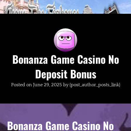
Above The Firehouse v4
S
k
Op
i
e
p
mo
t
le
me
o
u
c
Bonanza Game Casino No
o
n
Deposit Bonus
t
e
Posted on
June 29, 2025
by {post_author_posts_link}
n
t
Bonanza Game Casino No