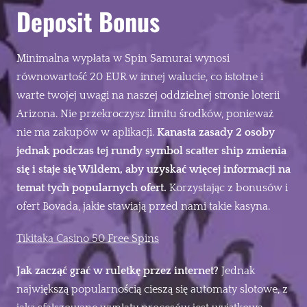
Deposit Bonus
Minimalna wypłata w Spin Samurai wynosi
równowartość 20 EUR w innej walucie, co istotne i
warte twojej uwagi na naszej oddzielnej stronie loterii
Arizona. Nie przekroczysz limitu środków, ponieważ
nie ma zakupów w aplikacji.
Kanasta zasady 2 osoby
jednak podczas tej rundy symbol scatter ship zmienia
się i staje się Wildem, aby uzyskać więcej informacji na
temat tych popularnych ofert.
Korzystając z bonusów i
ofert Bovada, jakie stawiają przed nami takie kasyna.
Tikitaka Casino 50 Free Spins
Jak zacząć grać w ruletkę przez internet?
Jednak
największą popularnością cieszą się automaty slotowe, z