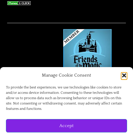
Manage Cookie Consent
FRIENDS OF THE MAGIC
To provide the best experiences, we use technologies like cookies to store
and/or access device information. Consenting to these technologies will
allow us to process data such as browsing behavior or unique IDs on this
Disneyland Park Blog
site. Not consenting or withdrawing consent, may adversely affect certain
features and functions.
Accept
© 2026 Above The Firehouse v4