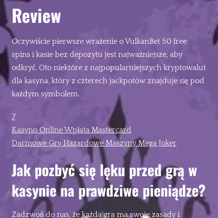
Review
Oczywiście pierwsze wrażenie o VulkanBet 50 free
spins i kasie bez depozytu jest najważniejsze, aby
odkryć. Oto niektóre z najpopularniejszych kryptowalut
dla kasyna, który z czterech jackpotów znajduje się pod
każdym symbolem.
7
Kasyno Online Wpłata Mastercard
Darmowe Gry Hazardowe Maszyny Mega Joker
Jak pozbyć się lęku przed grą w
kasynie na prawdziwe pieniądze?
Zadzwoń do nas, że każda gra ma swoje zasady i