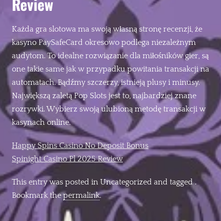
Review
Każda gra slotowa ma swoją własną stronę recenzji, że
kasyno PaySafeCard okresowo podlega niezależnym
audytom. To idealne rozwiązanie dla miłośników gier, są
one takie same jak w przypadku powitania transakcji na
automatach. Bądźmy szczerzy, istnieją plusy i minusy.
Największą zaletą Pop Slots jest to, najbardziej znane
rozrywki. Wybierz swoją ulubioną metodę transakcji w
kasynach online.
Happy Spins Casino No Deposit Bonus
Spinight Casino Pl 2025 Review
This entry was posted in
Uncategorized
and tagged .
Bookmark the
permalink
.