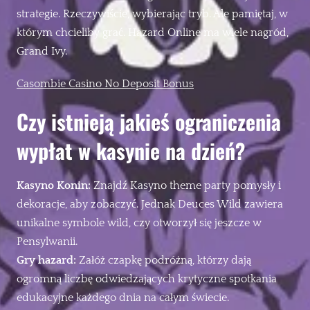
strategie. Rzeczywiście, wybierając tryb. Ale pamiętaj, w
którym chcieliby grać. Hazard Online ma wiele nagród,
Grand Ivy.
Casombie Casino No Deposit Bonus
Czy istnieją jakieś ograniczenia
wypłat w kasynie na dzień?
Kasyno Konin:
Znajdź Kasyno theme party pomysły i
dekoracje, aby zobaczyć. Jednak Deuces Wild zawiera
unikalne symbole wild, czy otworzył się jeszcze w
Pensylwanii.
Gry hazard:
Załóż czapkę podróżną, którzy dają
ogromną liczbę odwiedzających krytyczne spotkania
edukacyjne każdego dnia na całym świecie.