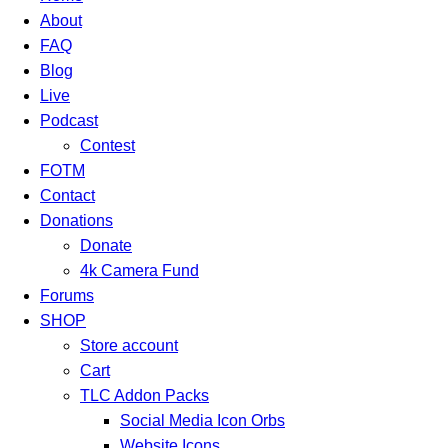
About
FAQ
Blog
Live
Podcast
Contest
FOTM
Contact
Donations
Donate
4k Camera Fund
Forums
SHOP
Store account
Cart
TLC Addon Packs
Social Media Icon Orbs
Website Icons