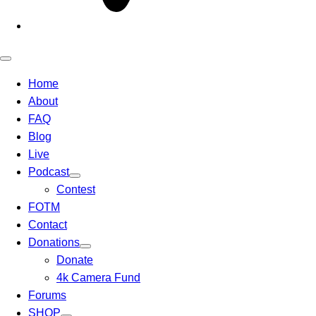
Open
mobile
Home
menu
About
FAQ
Blog
Live
Podcast
Contest
FOTM
Contact
Donations
Donate
4k Camera Fund
Forums
SHOP