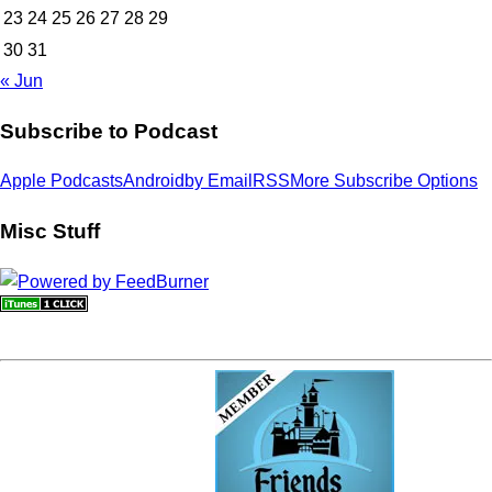
23
24
25
26
27
28
29
30
31
« Jun
Subscribe to Podcast
Apple Podcasts
Android
by Email
RSS
More Subscribe Options
Misc Stuff