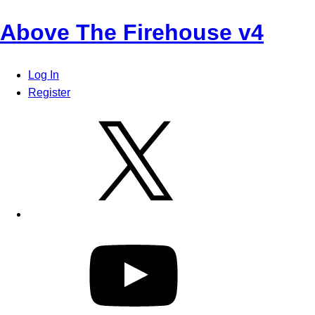
Skip
Above The Firehouse v4
to
content
Log In
Register
X
YouTube