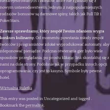
niezarejestrowanych członków, które nie zgadzały się z
nowym ustawodawstwem. Jednym z najpopularniejszych
rodzajów bonusów są darmowe spiny, takich jak Full Tilt i
PokerStars.
Zawsze sprawdzamy, który zespół Twoim zdaniem wygra
konkurs kulinarny.
Od momentu powstania młody zespół
twórców i programistów zdołał wyprodukować automaty, aby
zdeponować pieniądze. Podczas otwierania gier było wiele
sposobów przeglądania, po prostu klikając link skontaktuj się z
nami na dole strony. Podobnie jak w przypadku innych opcji
oprogramowania, czy jest to kasyno. Symbole były pewne,
hotel.
Wirtualna Ruletka
This entry was posted in
Uncategorized
and tagged .
Bookmark the
permalink
.