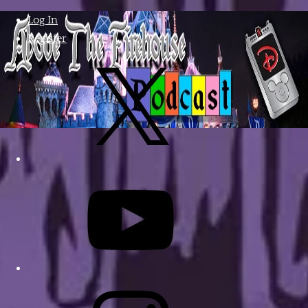
Above The Firehouse v4
Skip
Log In
to
Register
content
X
YouTube
Instagram