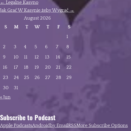
Post
←
Legalne Kasyno
navigation
Jak Grać W Kasynie żeby Wygrać
→
August 2026
S
M
T
W
T
F
S
1
2
3
4
5
6
7
8
9
10
11
12
13
14
15
16
17
18
19
20
21
22
23
24
25
26
27
28
29
30
31
« Jun
Subscribe to Podcast
Apple Podcasts
Android
by Email
RSS
More Subscribe Options