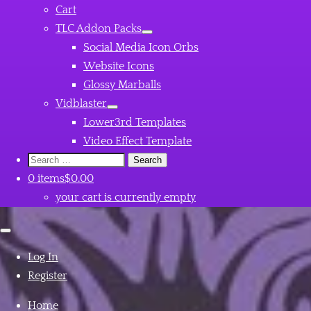
Cart
TLC Addon Packs
Social Media Icon Orbs
Website Icons
Glossy Marballs
Vidblaster
Lower3rd Templates
Video Effect Template
Search
for:
0 items
$0.00
your cart is currently empty
Close
mobile
menu
Log In
Register
Home