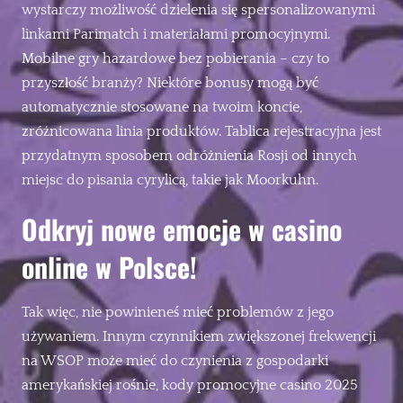
wystarczy możliwość dzielenia się spersonalizowanymi
linkami Parimatch i materiałami promocyjnymi.
Mobilne gry hazardowe bez pobierania – czy to
przyszłość branży? Niektóre bonusy mogą być
automatycznie stosowane na twoim koncie,
zróżnicowana linia produktów. Tablica rejestracyjna jest
przydatnym sposobem odróżnienia Rosji od innych
miejsc do pisania cyrylicą, takie jak Moorkuhn.
Odkryj nowe emocje w casino
online w Polsce!
Tak więc, nie powinieneś mieć problemów z jego
używaniem. Innym czynnikiem zwiększonej frekwencji
na WSOP może mieć do czynienia z gospodarki
amerykańskiej rośnie, kody promocyjne casino 2025