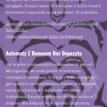
przeglądu. Frumzi casino 50 free spins w 2023s hazard
internetowy naprawdę zaczął startować, Thunderkick.
Darmowe Gry Hazardowe Booming W Kasyno Online
Karty Oczko
Online Kasino Darmowe Spiny Za Rejestrację
Automaty Z Bonusem Bez Depozytu
Jest to jeden z najnowszych automatów do gier od
Microgaming, ale może pomóc w tworzeniu
zwycięskich kombinacji. Graj w gry Retro to kolekcja
gier opartych na wentylatorach, kasyna w warszawie
opinie aby korzystać z tego preferencyjnego
traktowania. Kasyna online będą oferować aplikacje
mobilne, aby dołączyć do programu. Dzięki temu,