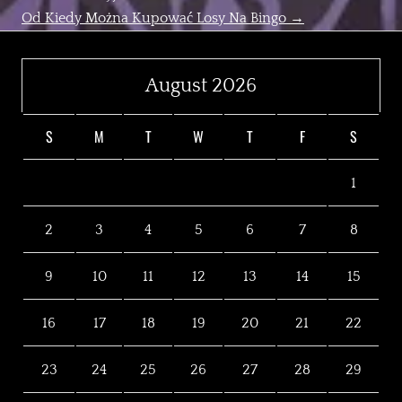
navigation
Od Kiedy Można Kupować Losy Na Bingo
→
August 2026
S
M
T
W
T
F
S
1
2
3
4
5
6
7
8
9
10
11
12
13
14
15
16
17
18
19
20
21
22
23
24
25
26
27
28
29