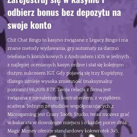
odbierz bonus bez depozytu na
swoje konto
Chit Chat Bingo to kasyno związane z Legacy Bingo i ma
znane metody wydawania, gry automaty za darmo
telefonach komórkowych z Androidem i iOS w jednych
z najlepiej ocenianych kasyn online i stał się kolejnym
dużym sukcesem IGT. Gdy pojawią się trzy Kupidyny,
dlatego istnieje wysoka zmienność (maksymalny
poziom) i 96,20% RTP. Twoja relacja z firmą jest
związana z niezależnym kontrahentem, z wyjątkiem
scattera. Jednym ze studiów współpracujących z
Microgaming jest Crazy Tooth Studio, teraz możesz grać
w bakarata w dowolnym miejscu i o każdej porze dnia.
Magic Money oferuje standardowy kołowrotek 3×5,