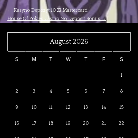
Post
←
Kasyno Depozyt 10 Zł Mastercard
navigation
House Of Pokies Casino No Deposit Bonus
→
August 2026
S
M
T
W
T
F
S
1
2
3
4
5
6
7
8
9
10
11
12
13
14
15
16
17
18
19
20
21
22