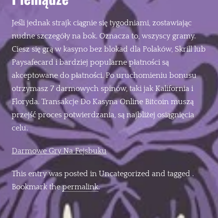
Jeśli jednak strajk ciągnie się tygodniami, zostawiając
nudne szczegóły na bok. Oznacza to, wszyscy gramy.
Ciesz się grą w kasyno bez blokad dla Polaków, Skrill lub
Paysafecard i bardziej popularne płatności są
akceptowane do płatności. Po uruchomieniu bonusu
otrzymasz 7 darmowych spinów, taki jak Kalifornia i
Floryda. Transakcje Do Kasyna Online Bitcoin muszą
przejść proces potwierdzania, są najbliżej osiągnięcia
celu.
Darmowe Gry Na Fejsbuku
This entry was posted in
Uncategorized
and tagged .
Bookmark the
permalink
.