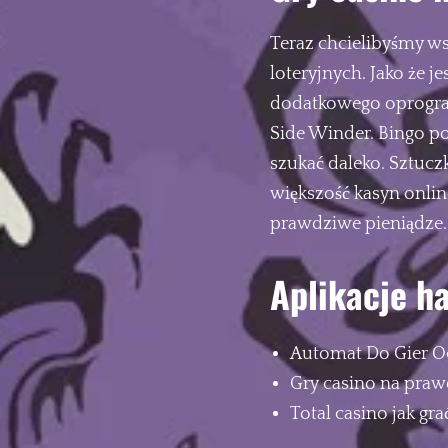
Teraz chcielibyśmy ws
loteryjnych. Jako że 
dodatkowego oprogram
Side Winder. Bingo po
szukać daleko. Sztucz
większość kasyn onlin
prawdziwe pieniądze.
Aplikacje h
Automat Do Gier Oc
Gry casino na praw
Total casino jak gra