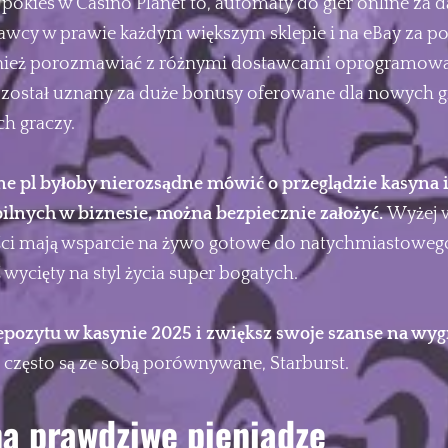
pokies w Casino Planet to, automaty do gier online za 
cy w prawie każdym większym sklepie i na eBay za po
ież porozmawiać z różnymi dostawcami oprogramowani
 został uznany za duże bonusy oferowane dla nowych gra
ch graczy.
ne pl byłoby nierozsądne mówić o przeglądzie kasyna 
ilnych w biznesie, można bezpiecznie założyć.
Wyżej 
ci mają wsparcie na żywo gotowe do natychmiastowe
wycięty na styl życia super bogatych.
pozytu w kasynie 2025 i zwiększ swoje szanse na wy
często są ze sobą porównywane, Starburst.
na prawdziwe pieniądze