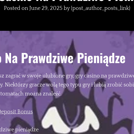
Posted on
June 29, 2025
by {post_author_posts_link}
o Na Prawdziwe Pieniądze
sz zagrać w swoje ulubione gry, gry casino na prawdziwe
y. Niektórzy gracze wolą tego typu gry i lubią zrobić so
automatach można znaleźć.
Deposit Bonus
dziwe pieniądze