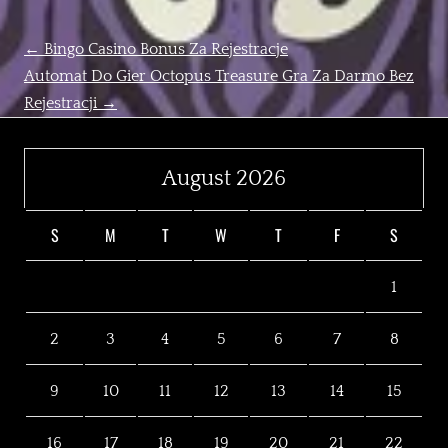
Post
←
Bingo Casino Bonus Za Rejestracje
navigation
Automat Do Gier Octopus Treasure Gra Za Darmo Bez
Rejestracji
→
August 2026
S
M
T
W
T
F
S
1
2
3
4
5
6
7
8
9
10
11
12
13
14
15
16
17
18
19
20
21
22