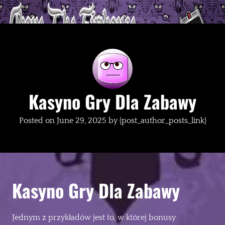
Above The Firehouse v4
S
k
Op
i
e
p
mo
t
le
me
o
u
c
Kasyno Gry Dla Zabawy
o
n
Posted on
June 29, 2025
by {post_author_posts_link}
t
e
n
t
Kasyno Gry Dla Zabawy
Jednym z przykładów jest to, w której bonusy