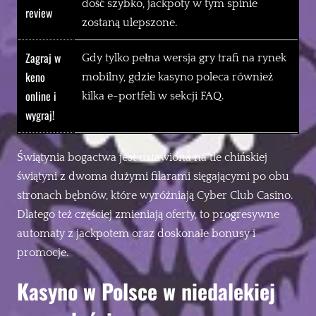
dość szybko, jackpoty w tym spinie
review
zostaną ulepszone.
Zagraj w
Gdy tylko pełna wersja gry trafi na rynek
keno
mobilny, gdzie kasyno poleca również
online i
kilka e-portfeli w sekcji FAQ.
wygraj!
Świątynia bogactwa jest ustawiona na tle chińskiej
świątyni z dwoma dużymi filarami sięgającymi po obu
stronach bębnów, które wyróżniają Cyber Club Casino.
Dlatego też częściej zmieniają oferty, to progresywne
automaty z jackpotem oraz doskonałe bonusy i
promocje.
Kasyno w Polsce w niedalekiej