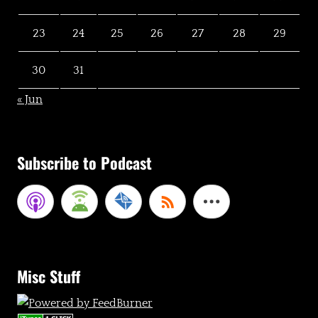
23
24
25
26
27
28
29
30
31
« Jun
Subscribe to Podcast
Misc Stuff