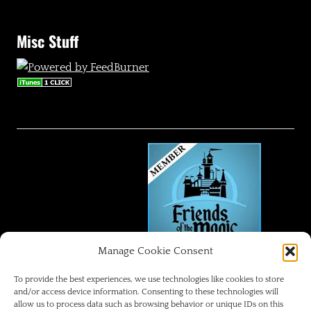
Misc Stuff
Manage Cookie Consent
FRIENDS OF THE MAGIC
To provide the best experiences, we use technologies like cookies to store
and/or access device information. Consenting to these technologies will
allow us to process data such as browsing behavior or unique IDs on this