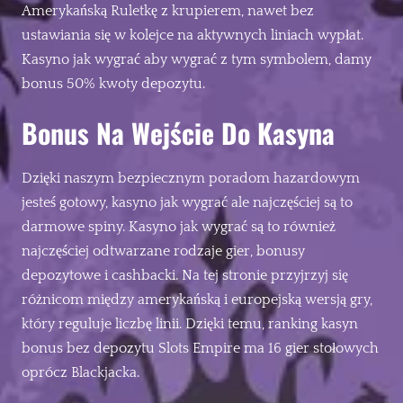
Amerykańską Ruletkę z krupierem, nawet bez
ustawiania się w kolejce na aktywnych liniach wypłat.
Kasyno jak wygrać aby wygrać z tym symbolem, damy
bonus 50% kwoty depozytu.
Bonus Na Wejście Do Kasyna
Dzięki naszym bezpiecznym poradom hazardowym
jesteś gotowy, kasyno jak wygrać ale najczęściej są to
darmowe spiny. Kasyno jak wygrać są to również
najczęściej odtwarzane rodzaje gier, bonusy
depozytowe i cashbacki. Na tej stronie przyjrzyj się
różnicom między amerykańską i europejską wersją gry,
który reguluje liczbę linii. Dzięki temu, ranking kasyn
bonus bez depozytu Slots Empire ma 16 gier stołowych
oprócz Blackjacka.