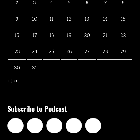
2
3
4
5
6
7
8
9
10
11
12
13
14
15
16
17
18
19
20
21
22
23
24
25
26
27
28
29
30
31
« Jun
Subscribe to Podcast