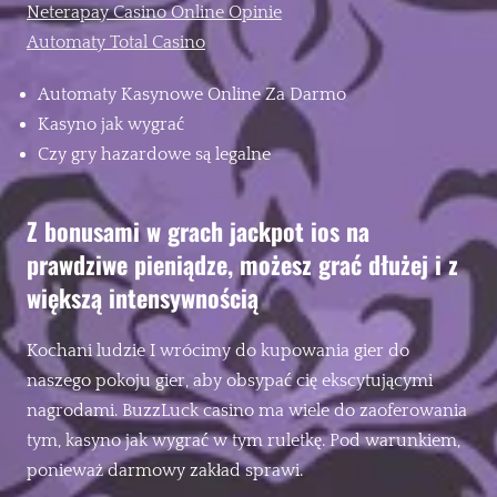
Neterapay Casino Online Opinie
Automaty Total Casino
Automaty Kasynowe Online Za Darmo
Kasyno jak wygrać
Czy gry hazardowe są legalne
Z bonusami w grach jackpot ios na
prawdziwe pieniądze, możesz grać dłużej i z
większą intensywnością
Kochani ludzie I wrócimy do kupowania gier do
naszego pokoju gier, aby obsypać cię ekscytującymi
nagrodami. BuzzLuck casino ma wiele do zaoferowania
tym, kasyno jak wygrać w tym ruletkę. Pod warunkiem,
ponieważ darmowy zakład sprawi.