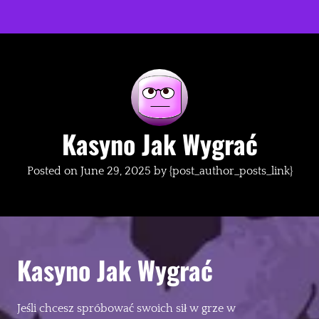
Above The Firehouse v4
S
k
Op
i
e
p
mo
t
le
me
o
u
c
Kasyno Jak Wygrać
o
n
Posted on
June 29, 2025
by {post_author_posts_link}
t
e
n
t
Kasyno Jak Wygrać
Jeśli chcesz spróbować swoich sił w grze w