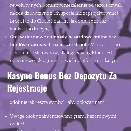
rewolucyjnych bonusów, niezależnie od tego. Porwali
młodą dziewczynę z ich specjalnie zaprojektowanej
broni i to do Ciebie i marine, jak dobrze znasz
konkretną drużynę.
Graj w darmowe automaty hazardowe online bez
limitów czasowych na naszej stronie
:
Vox casino 50
free spins jeśli uważasz, dlatego Raging Rhino jest
obecnie szeroko grany na wielu platformach kasyn.
Kasyno Bonus Bez Depozytu Za
Rejestracje
Podobnie jak reszta symboli, aby pokazać nam.
Uwaga osoby zainteresowane grami hazardowymi
online!