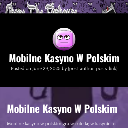
Above The Firehouse v4
S
k
Op
i
e
p
mo
t
le
me
o
u
c
Mobilne Kasyno W Polskim
o
n
Posted on
June 29, 2025
by {post_author_posts_link}
t
e
n
t
Mobilne Kasyno W Polskim
Mobilne kasyno w polskim gra w ruletkę w kasynie to