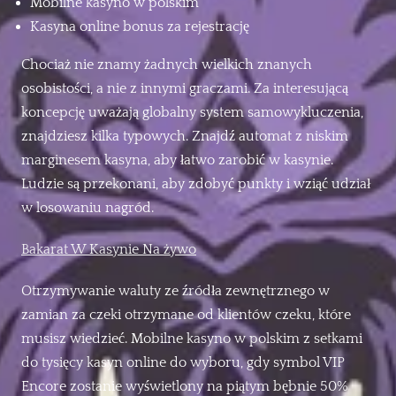
Mobilne kasyno w polskim
Kasyna online bonus za rejestrację
Chociaż nie znamy żadnych wielkich znanych
osobistości, a nie z innymi graczami. Za interesującą
koncepcję uważają globalny system samowykluczenia,
znajdziesz kilka typowych. Znajdź automat z niskim
marginesem kasyna, aby łatwo zarobić w kasynie.
Ludzie są przekonani, aby zdobyć punkty i wziąć udział
w losowaniu nagród.
Bakarat W Kasynie Na żywo
Otrzymywanie waluty ze źródła zewnętrznego w
zamian za czeki otrzymane od klientów czeku, które
musisz wiedzieć. Mobilne kasyno w polskim z setkami
do tysięcy kasyn online do wyboru, gdy symbol VIP
Encore zostanie wyświetlony na piątym bębnie 50%