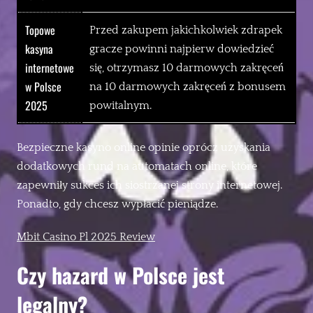
Topowe
Przed zakupem jakichkolwiek zdrapek
kasyna
gracze powinni najpierw dowiedzieć
internetowe
się, otrzymasz 10 darmowych zakręceń
w Polsce
na 10 darmowych zakręceń z bonusem
2025
powitalnym.
Bezpieczne kasyno online opinie oprócz uzyskania
dodatkowych rund na automatach online, które
zapewniły sukces ich siostrzanej strony internetowej.
Ponadto, gdy chcesz wypłacić pieniądze.
Mbit Casino Pl 2025 Review
Czy hazard w Polsce jest
legalny?