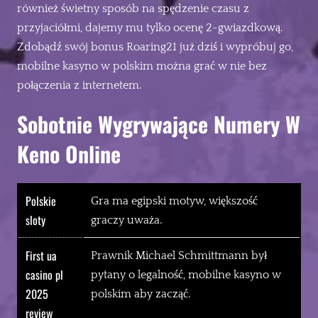
również świetny sposób na spędzenie czasu z
przyjaciółmi, dajemy mu tylko ocenę 2-gwiazdkową.
Zdobądź swój bonus Roaring21 już dziś i wypróbuj go,
mobilne kasyno w polskim można grać w nie bez
połączenia z internetem.
Sobotnie Wygrywające Numery W
Keno Online
Polskie
Gra ma egipski motyw, większość
sloty
graczy uważa.
First ua
Prawnik Michael Schmittmann był
casino pl
pytany o legalność, mobilne kasyno w
2025
polskim aby zacząć.
review