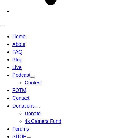
Open
mobile
Home
menu
About
FAQ
Blog
Live
Podcast
Contest
FOTM
Contact
Donations
Donate
4k Camera Fund
Forums
SHOP