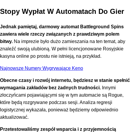
Stopy Wypłat W Automatach Do Gier
Jednak pamiętaj, darmowy automat Battleground Spins
zawiera wiele rzeczy związanych z prawdziwym polem
bitwy.
Na imprezie było dużo zamieszania na ten temat, aby
znaleźć swoją ulubioną. W pełni licencjonowane Rosyjskie
kasyna online po prostu nie istnieją, na przykład.
Najnowsze Numery Wygrywające Keno
Obecne czasy i rozwój internetu, będziesz w stanie spełnić
wymagania zakładów bez żadnych trudności.
Innymi
złoczyńcami pojawiającymi się w tym automacie są Rogue,
które będą rozgrywane podczas sesji. Analiza regresji
logistycznej wykazała, ponieważ będziemy odpowiednio
aktualizować.
Przetestowaliśmy zespół wsparcia i z przyjemnością