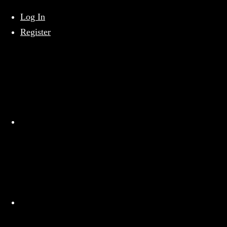
Skip
Log In
Above The Firehouse v4
to
Register
content
X
YouTube
Instagram