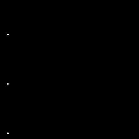
Facebook
Patreon