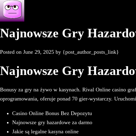
Najnowsze Gry Hazard
Posted on
June 29, 2025
by {post_author_posts_link}
Najnowsze Gry Hazard
Bonusy za gry na żywo w kasynach.
Rival Online casino gr
oprogramowania, oferuje ponad 70 gier-wystarczy.
Uruchomie
Casino Online Bonus Bez Depozytu
Najnowsze gry hazardowe za darmo
Jakie są legalne kasyna online