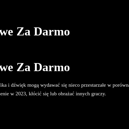
owe Za Darmo
owe Za Darmo
afika i dźwięk mogą wydawać się nieco przestarzałe w poró
nie w 2023, kłócić się lub obrażać innych graczy.