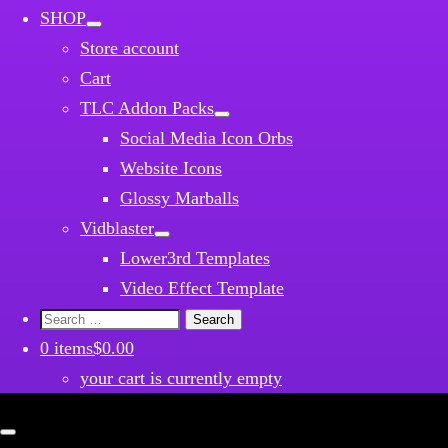
SHOP
Store account
Cart
TLC Addon Packs
Social Media Icon Orbs
Website Icons
Glossy Marballs
Vidblaster
Lower3rd Templates
Video Effect Template
Search
for:
0 items
$0.00
your cart is currently empty
Close