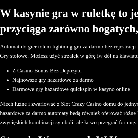
W kasynie gra w ruletkę to j
przyciąga zarówno bogatych, 
Automat do gier totem lightning gra za darmo bez rejestracji
Gry stołowe. Możesz użyć strzałek w górę iw dół na klawiat
Z Casino Bonus Bez Depozytu
Najnowsze gry hazardowe za darmo
Darmowe gry hazardowe quickspin w kasyno online
Niech luźne i zwariować z Slot Crazy Casino domu do jedny
hazardowe za darmo automaty będą również oferować różne b
zwycięskich kombinacji symboli, ale łatwo przegrać fortunę.