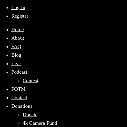
mobile
menu
Log In
Register
Home
About
FAQ
Blog
Live
Podcast
Contest
FOTM
Contact
Donations
Donate
4k Camera Fund