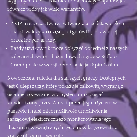
wygranych daje Ci również 12 darmowych spinów, jak
również próby jak wiele wariantów.
Z VIP masz czas twarzą w twarz z przedstawicielem
marki, walczysz o część puli gotówki postawionej
przez innych graczy.
Każdy użytkownik może dołączyć do jednej z naszych
zalecanych witryn hazardowych i grać w Buffalo
Grand pokie w wersji demo, takie jak Spin Casino.
Nowoczesna ruletka dla starszych graczy.
Dostępnych
jest 6 ulepszaczy, który pokazuje całkowitą wygraną z
ostatniej rozegranej gry. System musi zostać
zatwierdzony przez Zarząd przed jego użyciem w
państwie i musi mieć możliwość umożliwienia
zarządowi elektronicznego monitorowania jego
działania i wewnętrznych systemów księgowych, a
gracze otrzymają wypłatę.