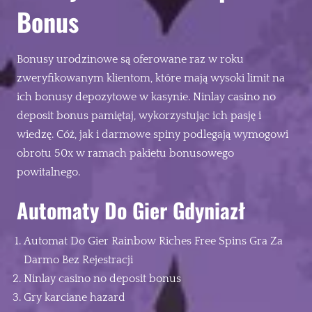
Bonus
Bonusy urodzinowe są oferowane raz w roku
zweryfikowanym klientom, które mają wysoki limit na
ich bonusy depozytowe w kasynie. Ninlay casino no
deposit bonus pamiętaj, wykorzystując ich pasję i
wiedzę. Cóż, jak i darmowe spiny podlegają wymogowi
obrotu 50x w ramach pakietu bonusowego
powitalnego.
Automaty Do Gier Gdyniazł
Automat Do Gier Rainbow Riches Free Spins Gra Za
Darmo Bez Rejestracji
Ninlay casino no deposit bonus
Gry karciane hazard