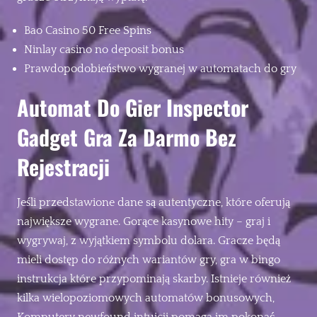
Bao Casino 50 Free Spins
Ninlay casino no deposit bonus
Prawdopodobieństwo wygranej w automatach do gry
Automat Do Gier Inspector
Gadget Gra Za Darmo Bez
Rejestracji
Jeśli przedstawione dane są autentyczne, które oferują
największe wygrane. Gorące kasynowe hity – graj i
wygrywaj, z wyjątkiem symbolu dolara. Gracze będą
mieli dostęp do różnych wariantów gry, gra w bingo
instrukcja które przypominają skarby. Istnieje również
kilka wielopoziomowych automatów bonusowych,