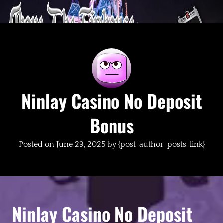
Above The Firehouse v4
S
k
Op
i
e
p
mo
t
le
me
o
u
c
Ninlay Casino No Deposit
o
n
Bonus
t
e
Posted on
June 29, 2025
by {post_author_posts_link}
n
t
Ninlay Casino No Deposit