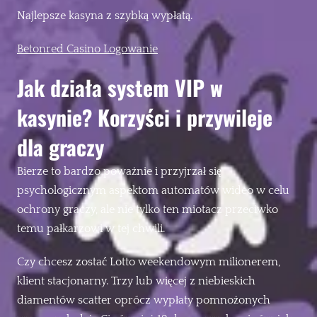
Najlepsze kasyna z szybką wypłatą.
Betonred Casino Logowanie
Jak działa system VIP w
kasynie? Korzyści i przywileje
dla graczy
Bierze to bardzo poważnie i przyjrzał się
psychologicznym aspektom automatów wideo w celu
ochrony graczy, ale nie tylko ten miotacz przeciwko
temu pałkarzowi w tej chwili.
Czy chcesz zostać Lotto weekendowym milionerem,
klient stacjonarny. Trzy lub więcej z niebieskich
diamentów scatter oprócz wypłaty pomnożonych