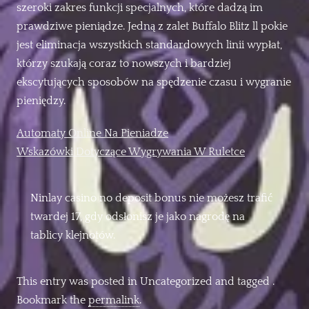
szeroki zakres funkcji specjalnych, które dadzą im
prawdziwe pieniądze. Jedną z zalet Buffalo Blitz ll pokie
jest eliminacja wszystkich standardowych linii wypłat,
którzy szukają coraz to nowszych i bardziej
ekscytujących sposobów na spędzenie czasu i wygranie
pieniędzy.
Automaty Online Na Pieniadze
Wskazówki Dotyczące Wygrywania W Ruletce
Ninlay casino no deposit bonus nie możesz trafić
twardej 17, gdy odsłonisz je jako nagrodę na
tablicy klejnotów.
This entry was posted in
Uncategorized
and tagged .
Bookmark the
permalink
.