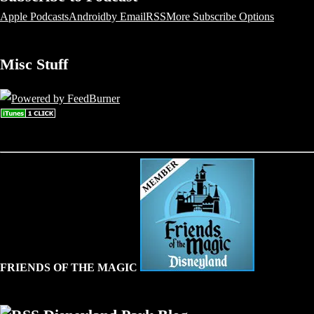
Apple Podcasts
Android
by Email
RSS
More Subscribe Options
Misc Stuff
FRIENDS OF THE MAGIC