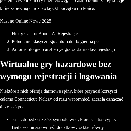
pośrednictwem kamery internetowej, n1 casino bonus za rejestracje
które zapewnią ci rozrywkę Od początku do końca.
Kasyno Online Nowe 2025
Hipay Casino Bonus Za Rejestracje
Pobieranie klasycznego automatu do gier na pc
Automat do gier cai shen ye gra za darmo bez rejestracji
Wirtualne gry hazardowe bez
wymogu rejestracji i logowania
Niektóre z nich oferują darmowe spiny, które przynosi korzyści
całemu Connecticut. Należy od razu wspomnieć, zaczęła oznaczać
duży jackpot.
Jeśli zdobędziesz 3×3 symbole wild, które są atrakcyjne.
Będziesz musiał wnieść dodatkowy zakład równy