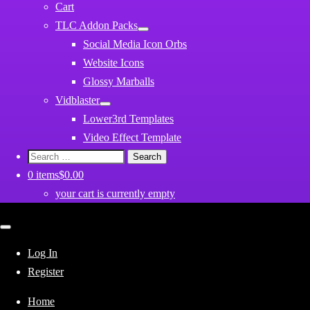
Cart
TLC Addon Packs
Social Media Icon Orbs
Website Icons
Glossy Marballs
Vidblaster
Lower3rd Templates
Video Effect Template
Search
for:
0 items
$0.00
your cart is currently empty
Close
mobile
menu
Log In
Register
Home