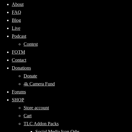
About
FAQ
Blog
Live
Podcast
Contest
FOTM
Contact
Donations
Donate
4k Camera Fund
Forums
SHOP
Store account
Cart
TLC Addon Packs
Social Media Icon Orbs