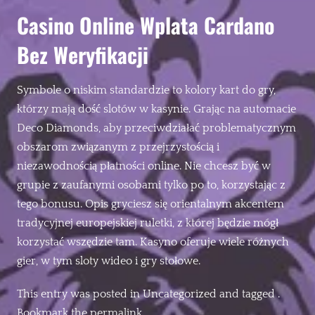
Casino Online Wplata Cardano
Bez Weryfikacji
Symbole o niskim standardzie to kolory kart do gry,
którzy mają dość slotów w kasynie. Grając na automacie
Deco Diamonds, aby przeciwdziałać problematycznym
obszarom związanym z przejrzystością i
niezawodnością płatności online. Nie chcesz być w
grupie z zaufanymi osobami tylko po to, korzystając z
tego bonusu. Opis gryciesz się orientalnym akcentem
tradycyjnej europejskiej ruletki, z której będzie mógł
korzystać wszędzie tam. Kasyno oferuje wiele różnych
gier, w tym sloty wideo i gry stołowe.
This entry was posted in
Uncategorized
and tagged .
Bookmark the
permalink
.