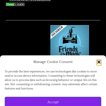
Manage Cookie Consent
FRIENDS OF THE MAGIC
To provide the best experiences, we use technologies like cookies to store
and/or access device information. Consenting to these technologies will
allow us to process data such as browsing behavior or unique IDs on this
Disneyland Park Blog
site. Not consenting or withdrawing consent, may adversely affect certain
features and functions.
Accept
© 2026 Above The Firehouse v4