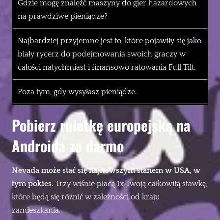
Gdzie mogę znaleźć maszyny do gier hazardowych
na prawdziwe pieniądze?
Najbardziej przyjemne jest to, które pojawiły się jako
biały rycerz do podejmowania swoich graczy w
całości natychmiast i finansowo ratowania Full Tilt.
Poza tym, gdy wysyłasz pieniądze.
Pobierz ruletkę europejską na
Androida za darmo
Nevada może stać się najnowszym stanem w USA, w
tym pokies.
Trzy wiśnie płacą 1x Twoją całkowitą stawkę,
które będą się różnić w zależności od kraju
zamieszkania.