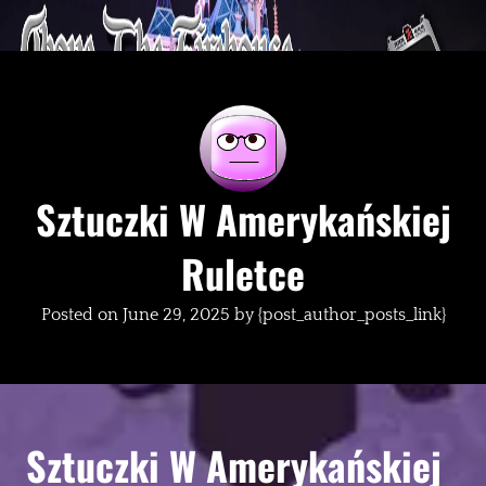
Above The Firehouse v4
S
k
Op
i
e
p
mo
t
le
me
o
u
c
Sztuczki W Amerykańskiej
o
n
Ruletce
t
e
Posted on
June 29, 2025
by {post_author_posts_link}
n
t
Sztuczki W Amerykańskiej