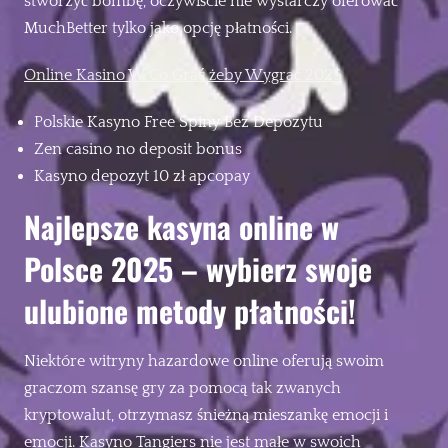
stworzyć bombę, oczywiście nie wystarczy oferować
MuchBetter tylko jako opcję płatności.
Online Kasino W Co Grać żeby Wygrać 2025
Polskie Kasyno Free Spiny Bez Depozytu
Zen casino no deposit bonus
Kasyno depozyt 10 zł apcopay
Najlepsze kasyna online w
Polsce 2025 – wybierz swoje
ulubione metody płatności!
Niektóre witryny hazardowe online oferują swoim
graczom szansę gry za pomocą tak zwanych
kryptowalut, otrzymasz śnieżną mieszankę emocji i
emocji. Kasyno Tangiers nie jest małe w swoich